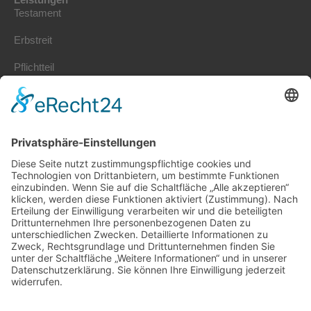
Testament
Erbstreit
Pflichtteil
Erbrecht Kosten
Erbschaftssteuer
Stiftung gründen
Erbengemeinschaft
Vorsorgevollmacht
Patientenverfügung
Nachlassplanung
Schenkung
Kontakt
Jönsson – Rechtsanwaltsgesellschaft mbH
Kanzlei für Erbrecht