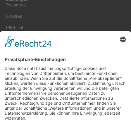
Testament
Erbstreit
Pflichtteil
Erbrecht Kosten
Erbschaftssteuer
Stiftung gründen
Erbengemeinschaft
Vorsorgevollmacht
Patientenverfügung
Nachlassplanung
Schenkung
Kontakt
Jönsson – Rechtsanwaltsgesellschaft mbH
Kanzlei für Erbrecht