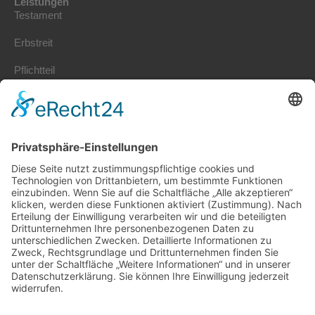
Leistungen
Testament
Erbstreit
Pflichtteil
Erbrecht Kosten
Erbschaftssteuer
Stiftung gründen
Erbengemeinschaft
Vorsorgevollmacht
Patientenverfügung
Nachlassplanung
Schenkung
Kontakt
Jönsson – Rechtsanwaltsgesellschaft mbH