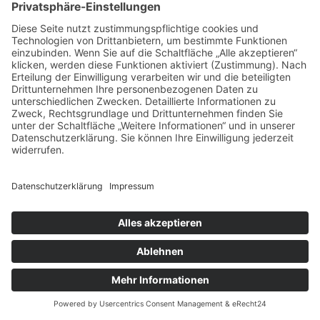
Navigierung
Startseite
Leistungen
Über uns
Kontakt
Leistungen
Testament
Erbstreit
Pflichtteil
Erbrecht Kosten
Erbschaftssteuer
Stiftung gründen
Erbengemeinschaft
Vorsorgevollmacht