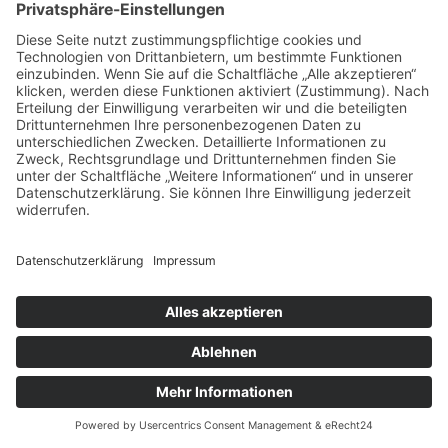
nur einzelne Nachlassgegenstände auseinandergesetzt
werden. Jeder Miterbe kann nach § 2042 BGB die
Auseinandersetzung des gesamten Nachlasses verlangen.
Ein Miterbe, der nur an der Immobilie interessiert ist, kann die
anderen nicht zwingen, nur diese auseinanderzusetzen.
Ausnahme: Gerichtliche Durchsetzung bei wichtigem
Grund:
In Ausnahmefällen kann eine gegenständliche
Teilauseinandersetzung auch gerichtlich durchgesetzt werden,
wenn ein wichtiger Grund vorliegt. Gegen den Willen einzelner
Miterben ist die Auflösung der Erbengemeinschaft bezüglich
eines Grundstücks aber regelmäßig über die
Teilungsversteigerung nach §§ 180 ff. ZVG zu betreiben, die
jeder Miterbe beantragen kann. Eine gerichtliche Zuweisung
des Grundstücks an einen bestimmten Miterben ohne dessen
Einigung ist die Ausnahme und bedarf besonderer Gründe.
Beispiele für wichtige Gründe, die eine gerichtliche
Auseinandersetzung rechtfertigen können: