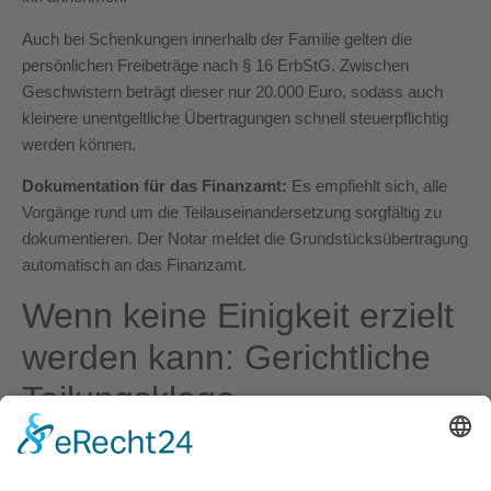
Auch bei Schenkungen innerhalb der Familie gelten die
persönlichen Freibeträge nach § 16 ErbStG. Zwischen
Geschwistern beträgt dieser nur 20.000 Euro, sodass auch
kleinere unentgeltliche Übertragungen schnell steuerpflichtig
werden können.
Dokumentation für das Finanzamt:
Es empfiehlt sich, alle
Vorgänge rund um die Teilauseinandersetzung sorgfältig zu
dokumentieren. Der Notar meldet die Grundstücksübertragung
automatisch an das Finanzamt.
Wenn keine Einigkeit erzielt
werden kann: Gerichtliche
Teilungsklage
Grundsatz: Kein Anspruch auf Teilauseinandersetzung:
Grundsätzlich hat kein Miterbe einen Anspruch darauf, dass