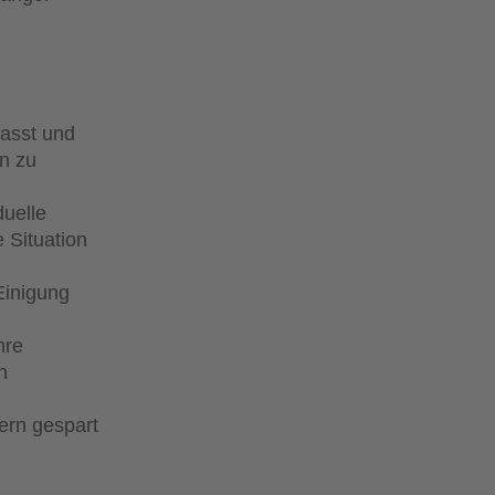
fasst und
n zu
duelle
 Situation
Einigung
hre
n
ern gespart