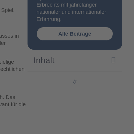
u
Erbrechts mit jahrelanger
 Spiel.
nationaler und internationaler
Erfahrung.
Alle Beiträge
asses in
der
Inhalt
ielige
echtlichen
ch. Das
ant für die