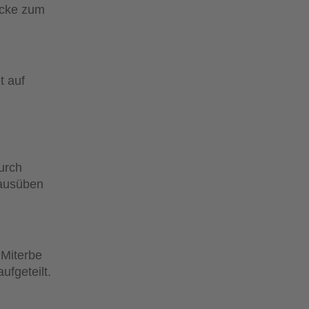
ücke zum
t auf
urch
 ausüben
 Miterbe
ufgeteilt.