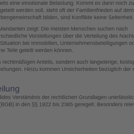
eits eine emotionale Belastung. Kommt es dann noch z
teilt werden soll, steht oft der Familienfrieden auf dem
ngemeinschaft bilden, sind Konflikte keine Seltenheit.
n Mandanten zeigt: Die meisten Menschen suchen nach
schiedliche Vorstellungen über die Verteilung des Nachl
 Situation bei Immobilien, Unternehmensbeteiligungen o
he Teile geteilt werden können.
es rechtmäßigen Anteils, sondern auch langwierige, kostsp
iehungen. Hinzu kommen Unsicherheiten bezüglich der r
eilung
olides Verständnis der rechtlichen Grundlagen unerlässli
(BGB) in den §§ 1922 bis 2385 geregelt. Besonders relev
)