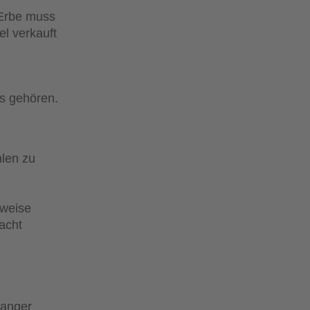
 Erbe muss
l verkauft
s gehören.
len zu
sweise
acht
langer