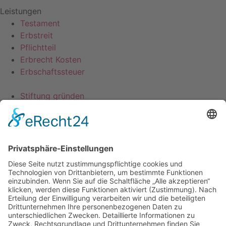
Leistungen
Testament
Erbstreit
Pflichtteil
Erbrecht Kosten
Erbschaftssteuer
Stiftung gründen
Erbengemeinschaft
Vorsorgevollmacht
Patientenverfügung
Nachlassplanung
Schenkung
Kontakt
Jönsson – Rechtsanwaltsgesellschaft mbH
Kanzlei für Erbrecht
Lindenbergstr. 12