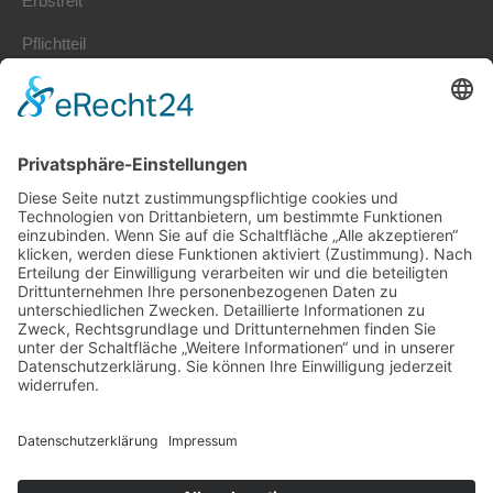
Erbstreit
Pflichtteil
Erbrecht Kosten
Erbschaftssteuer
Stiftung gründen
Erbengemeinschaft
Vorsorgevollmacht
Patientenverfügung
Nachlassplanung
Schenkung
Kontakt
Jönsson – Rechtsanwaltsgesellschaft mbH
Kanzlei für Erbrecht
Lindenbergstr. 12
79199 Kirchzarten